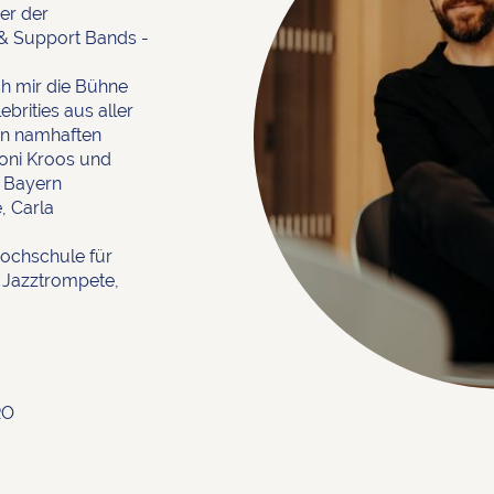
er der
 & Support Bands -
ich mir die Bühne
brities aus aller
sen namhaften
Toni Kroos und
C Bayern
, Carla
Hochschule für
 Jazztrompete,
RO