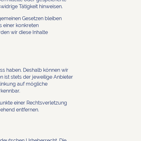
idrige Tätigkeit hinweisen.
lgemeinen Gesetzen bleiben
s einer konkreten
en wir diese Inhalte
luss haben. Deshalb können wir
 ist stets der jeweilige Anbieter
rlinkung auf mögliche
rkennbar.
punkte einer Rechtsverletzung
ehend entfernen.
m deutschen Urheberrecht. Die