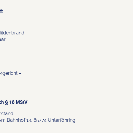
de
Hildenbrand
aar
rgericht –
ach § 18 MStV
rstand
 Am Bahnhof 13, 85774 Unterföhring